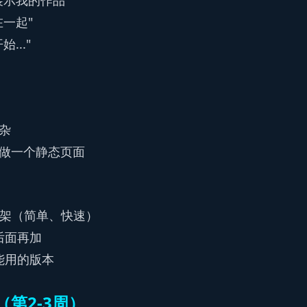
展示我的作品"
在一起"
..."
杂
做一个静态页面
端框架（简单、快速）
后面再加
能用的版本
第2-3周）