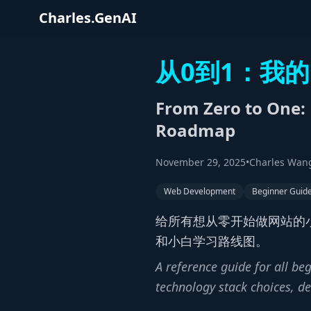
Charles.GenAI
从0到1：我
From Zero to One:
Roadmap
November 29, 2025
•
Charles Wan
Web Development
Beginner Guid
给所有想从零开始做网站的
和小白学习路线图。
A reference guide for all be
technology stack choices, d