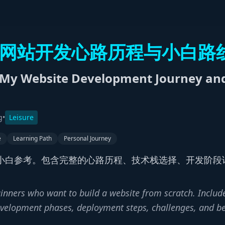
的网站开发心路历程与小白路
 My Website Development Journey and
g
•
Leisure
e
Learning Path
Personal Journey
小白参考。包含完整的心路历程、技术栈选择、开发阶段
ginners who want to build a website from scratch. Includ
evelopment phases, deployment steps, challenges, and b