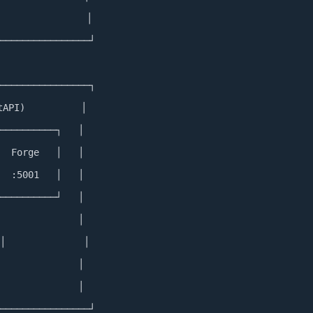
               │

────────────────┘

────────────────┐

PI)          │

──────────┐   │

  Forge   │   │

  :5001   │   │

──────────┘   │

              │

│              │

              │

              │

────────────────┘
