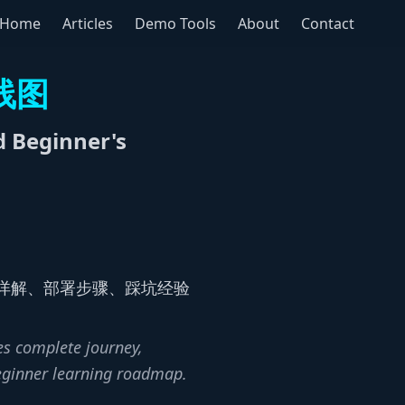
Home
Articles
Demo Tools
About
Contact
线图
 Beginner's
详解、部署步骤、踩坑经验
es complete journey,
eginner learning roadmap.